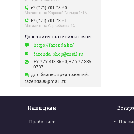
+7 (771) 701-78-60
Магазин на Карасай Батыра 141А
+7 (771) 701-78-61
Магазин на Серкебаева 42
https://fazenda.kz/
fazenda_shop@mail.ru
+7 777 413 35 60, +7 777 385
0787
для бизнес предложений
fazenda00@mail.ru
Наши цены
Возвра
Прайс-лист
Прави