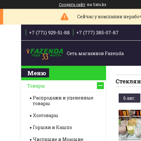
Создать сайт
на Satu.kz
Сейчас у компании нерабоче
+7 (771) 929-51-88
+7 (777) 385-07-87
Сеть магазинов Fazenda
Стеклян
Товары
Распродажи и уцененные
6 авг.
товары
Хозтовары
Горшки и Кашпо
Чистящие и Моющие