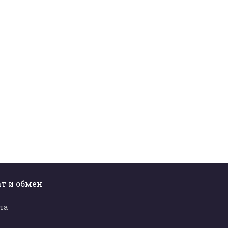
т и обмен
ла