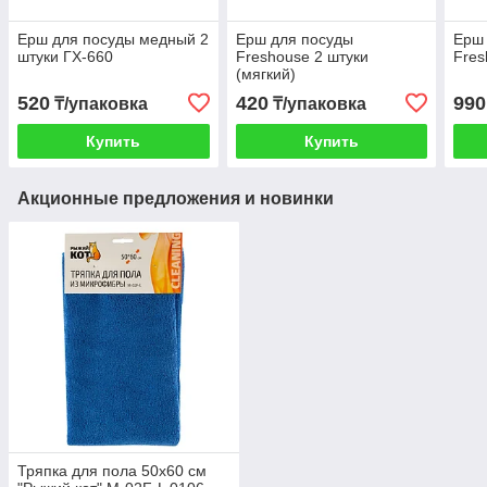
Ерш для посуды медный 2
Ерш для посуды
Ерш
штуки ГХ-660
Freshouse 2 штуки
Fres
(мягкий)
520
420
990
₸/упаковка
₸/упаковка
Купить
Купить
Акционные предложения и новинки
Тряпка для пола 50х60 см