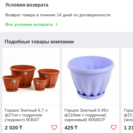
Условия возврата
Возврат товара в течение 14 дней по договоренности
Все условия возврата
Подобные товары компании
Горшок Знатный 6,7 л
Горшок Знатный 0,45л
Горш
ф27см с поддоном
ф110мм с поддоном(
ф22,
(терракот) М304Т
сиреневый) М300СР
(зел
2 020
425
1 2
₸
₸