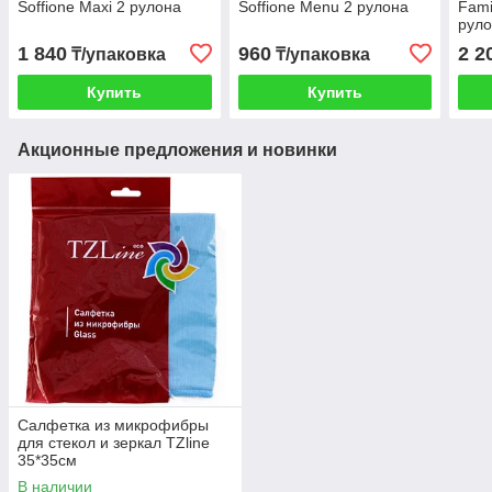
Soffione Maxi 2 рулона
Soffione Menu 2 рулона
Fami
руло
1 840
960
2 2
₸/упаковка
₸/упаковка
Купить
Купить
Акционные предложения и новинки
Салфетка из микрофибры
для стекол и зеркал TZline
35*35см
В наличии