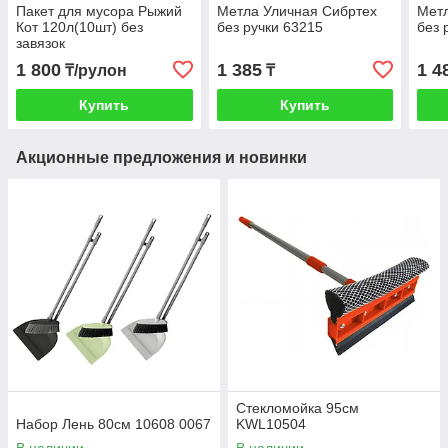
Пакет для мусора Рыжий
Метла Уличная Сибртех
Метл
Кот 120л(10шт) без
без ручки 63215
без 
завязок
1 800
1 385
1 4
₸/рулон
₸
Купить
Купить
Акционные предложения и новинки
Стекломойка 95см
Набор Лень 80см 10608 0067
KWL10504