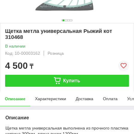
Щетка метла универсальная Рыжий кот
310468
В наличии
Код: 10-00003162
Розница
4 500
₸
Купить
Описание
Характеристики
Доставка
Оплата
Усл
Описание
Щетка метла универсальная выполнена из прочного пластика
ширина 300мм, длина ручки 1200мм.