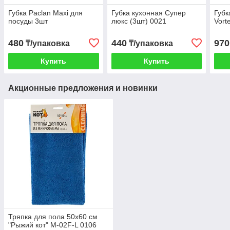
Губка Paclan Maxi для
Губка кухонная Супер
Губк
посуды 3шт
люкс (3шт) 0021
Vort
480
440
970
₸/упаковка
₸/упаковка
Купить
Купить
Акционные предложения и новинки
Тряпка для пола 50х60 см
"Рыжий кот" M-02F-L 0106