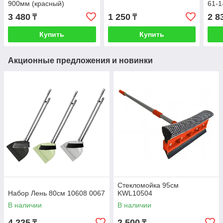
900мм (красный)
61-1
3 480
1 250
2 8
₸
₸
Купить
Купить
Акционные предложения и новинки
Стекломойка 95см
Набор Лень 80см 10608 0067
KWL10504
В наличии
В наличии
4 225
2 500
₸
₸