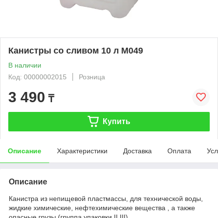
Канистры со сливом 10 л М049
В наличии
Код: 00000002015
Розница
3 490
₸
Купить
Описание
Характеристики
Доставка
Оплата
Усл
Описание
Канистра из непищевой пластмассы, для технической воды,
жидкие химические, нефтехимические вещества , а также
опасные грузы (группа упаковки II,III).