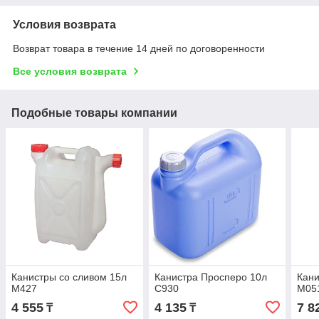
Условия возврата
Возврат товара в течение 14 дней по договоренности
Все условия возврата
Подобные товары компании
Канистры со сливом 15л
Канистра Просперо 10л
Кани
М427
С930
М05
4 555
4 135
7 8
₸
₸