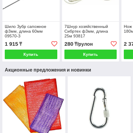
Шило Зубр сапожное
7Шнур хозяйственный
Нож
ф3мм, длина 60мм
Сибртех ф3мм, длина
180
09570-3
25м 93817
1 915
280
2 3
₸
₸/рулон
Купить
Купить
Акционные предложения и новинки