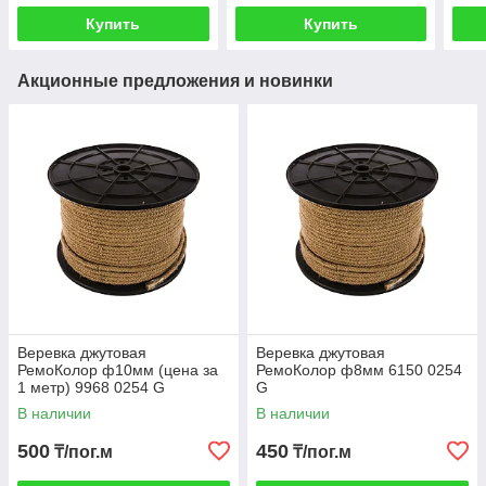
Купить
Купить
Акционные предложения и новинки
Веревка джутовая
Веревка джутовая
РемоКолор ф10мм (цена за
РемоКолор ф8мм 6150 0254
1 метр) 9968 0254 G
G
В наличии
В наличии
500
450
₸/пог.м
₸/пог.м