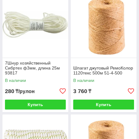
7Шнур хозяйственный
Сибртех ф3мм, длина 25м
Шпагат джутовый РемоКолор
93817
1120текс 500м 51-4-500
В наличии
В наличии
280
3 760
₸/рулон
₸
Купить
Купить