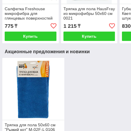
Салфетка Freshouse
Тряпка для пола HausFray
Губк
микрофибра для
из микрофибры 50х60 см
Квет
глянцевых поверхностей
0021
штук
35х35 см, 1шт 0054
775
1 215
830
₸
₸
Купить
Купить
Акционные предложения и новинки
Тряпка для пола 50х60 см
"Рыжий кот" M-02F-L 0106