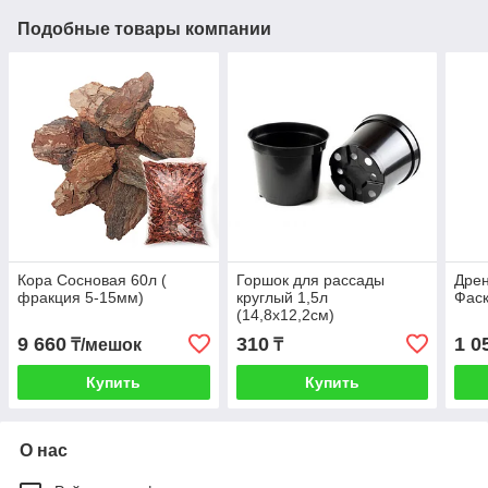
Подобные товары компании
Кора Cосновая 60л (
Горшок для рассады
Дрен
фракция 5-15мм)
круглый 1,5л
Фаск
(14,8х12,2см)
9 660
310
1 0
₸/мешок
₸
Купить
Купить
О нас