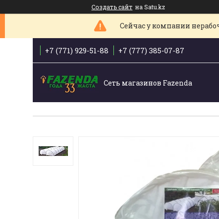
Создать сайт
на Satu.kz
Сейчас у компании нерабоче
+7 (771) 929-51-88
+7 (777) 385-07-87
Сеть магазинов Fazenda