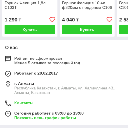
Горшок Фелиция 1,8л
Горшок Фелиция 10,4л
Горш
С103Т
ф320мм с поддоном С106
С10
1 290
4 040
2 5
₸
₸
Купить
Купить
О нас
Рейтинг не сформирован
Менее 5 отзывов за последний год
Работает с 20.02.2017
г. Алматы
Республика Казахстан, г. Алматы, ул. Халиуллина 43.,
Алматы, Казахстан
Контакты
Сегодня работает с 09:00 до 19:00
Показать весь график работы