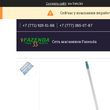
Создать сайт
на Satu.kz
Сейчас у компании нерабоче
+7 (771) 929-51-88
+7 (777) 385-07-87
Сеть магазинов Fazenda