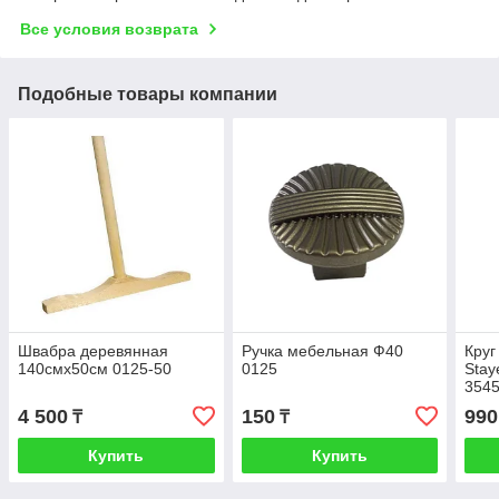
Все условия возврата
Подобные товары компании
Швабра деревянная
Ручка мебельная Ф40
Кру
140смх50см 0125-50
0125
Stay
354
4 500
150
990
₸
₸
Купить
Купить