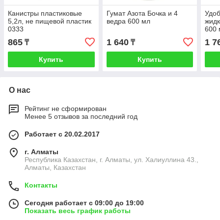
Канистры пластиковые
Гумат Азота Бочка и 4
Удоб
5,2л, не пищевой пластик
ведра 600 мл
жидк
0333
600 
орг
865
1 640
1 7
₸
₸
рас
Купить
Купить
О нас
Рейтинг не сформирован
Менее 5 отзывов за последний год
Работает с 20.02.2017
г. Алматы
Республика Казахстан, г. Алматы, ул. Халиуллина 43.,
Алматы, Казахстан
Контакты
Сегодня работает с 09:00 до 19:00
Показать весь график работы