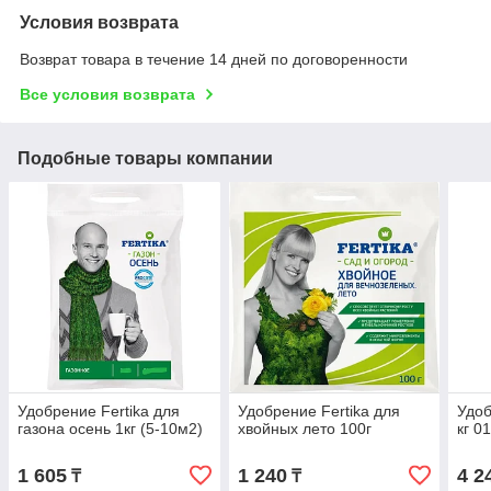
Условия возврата
Возврат товара в течение 14 дней по договоренности
Все условия возврата
Подобные товары компании
Удобрение Fertika для
Удобрение Fertika для
Удоб
газона осень 1кг (5-10м2)
хвойных лето 100г
кг 0
1 605
1 240
4 2
₸
₸