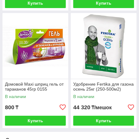
Купить
Купить
Домовой Maxi шприц гель от
Удобрение Fertika для газона
тараканов 45гр 0155
осень 25кг (250-500м2)
В наличии
В наличии
800
44 320
₸
₸/мешок
Купить
Купить