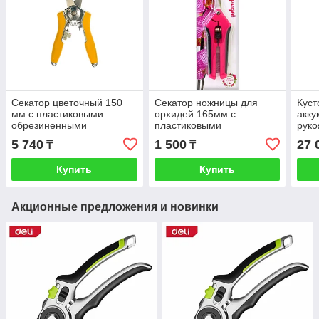
Секатор цветочный 150
Секатор ножницы для
Куст
мм с пластиковыми
орхидей 165мм с
акку
обрезиненными
пластиковыми
руко
рукоятками PALISAD
обрезиненными
120
5 740
1 500
27 
₸
₸
60500
рукоятками 466370
Купить
Купить
Акционные предложения и новинки