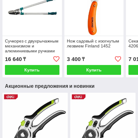
Сучкорез c двухрычажным
Нож садовый с изогнутым
Сек
механизмом и
лезвием Finland 1452
4206
алюминиевыми ручками
RACO 4214-53/220
16 640
3 400
7 0
₸
₸
Купить
Купить
Акционные предложения и новинки