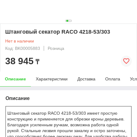
Штанговый секатор RACO 4218-53/303
Нет в наличии
Код: BK00005883
Розница
38 945
₸
Описание
Характеристики
Доставка
Оплата
Усл
Описание
Штанговый секатор RACO 4218-53/303 имеет простую
конструкцию и применяется для обрезки кроны деревьев.
Благодаря усиленным ручкам, возможна работа одной
рукой. Стальные лезвия прошли закалку и остро заточены,
что способствует более легкому резу. Для удобства работы