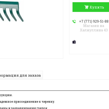
Купить
+7 (771) 929-51-88
Магазин на
Халиуллина 43
ормация для заказа
трукцию.
адежное присоединение к черенку.
травы и разравнивания грядок.