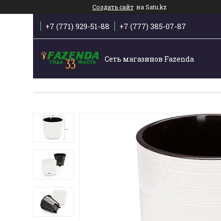
Создать сайт
на Satu.kz
+7 (771) 929-51-88
+7 (777) 385-07-87
Сеть магазинов Fazenda