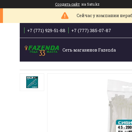
Создать сайт
на Satu.kz
Сейчас у компании нераб
+7 (771) 929-51-88
+7 (777) 385-07-87
Сеть магазинов Fazenda