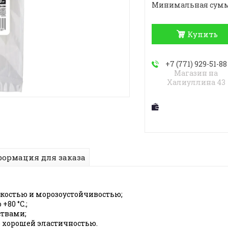
Минимальная сумма з
Купить
+7 (771) 929-51-88
Магазин на
Халиуллина 43
ормация для заказа
костью и морозоустойчивостью;
+80 °С.;
твами;
 хорошей эластичностью.