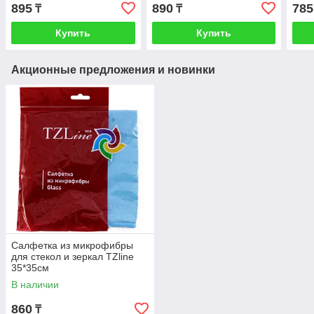
895
890
785
₸
₸
Купить
Купить
Акционные предложения и новинки
Салфетка из микрофибры
для стекол и зеркал TZline
35*35см
В наличии
860
₸