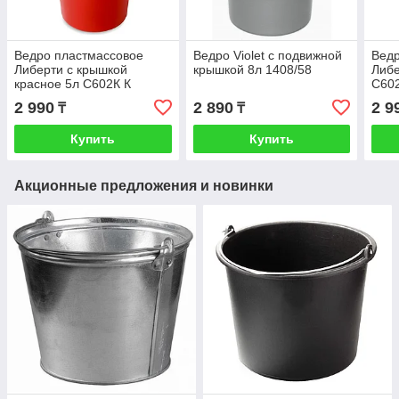
Ведро пластмассовое
Ведро Violet с подвижной
Ведр
Либерти с крышкой
крышкой 8л 1408/58
Либе
красное 5л С602К К
С60
2 990
2 890
2 9
₸
₸
Купить
Купить
Акционные предложения и новинки