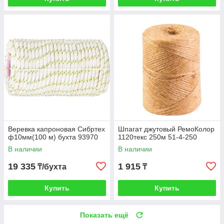
Веревка капроновая Сибртех
Шпагат джутовый РемоКолор
ф10мм(100 м) бухта 93970
1120текс 250м 51-4-250
В наличии
В наличии
19 335
1 915
₸/бухта
₸
Купить
Купить
Показать ещё