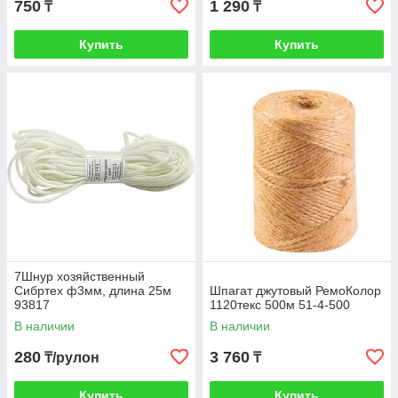
750
1 290
₸
₸
Купить
Купить
7Шнур хозяйственный
Сибртех ф3мм, длина 25м
Шпагат джутовый РемоКолор
93817
1120текс 500м 51-4-500
В наличии
В наличии
280
3 760
₸/рулон
₸
Купить
Купить