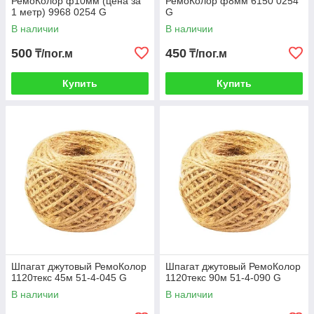
РемоКолор ф10мм (цена за
РемоКолор ф8мм 6150 0254
1 метр) 9968 0254 G
G
В наличии
В наличии
500
450
₸/пог.м
₸/пог.м
Купить
Купить
Шпагат джутовый РемоКолор
Шпагат джутовый РемоКолор
1120текс 45м 51-4-045 G
1120текс 90м 51-4-090 G
В наличии
В наличии