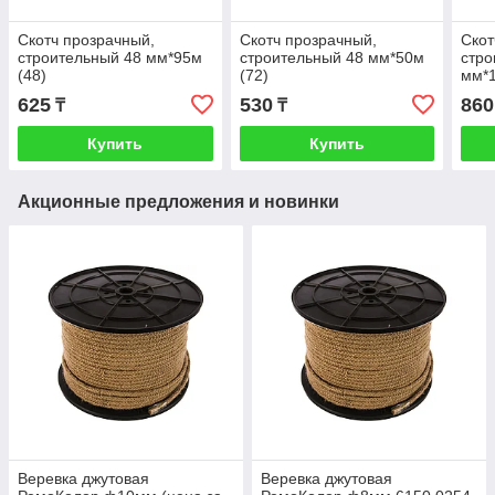
Скотч прозрачный,
Скотч прозрачный,
Скот
строительный 48 мм*95м
строительный 48 мм*50м
стро
(48)
(72)
мм*
625
530
860
₸
₸
Купить
Купить
Акционные предложения и новинки
Веревка джутовая
Веревка джутовая