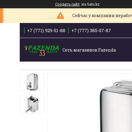
Создать сайт
на Satu.kz
Сейчас у компании нерабоче
+7 (771) 929-51-88
+7 (777) 385-07-87
Сеть магазинов Fazenda