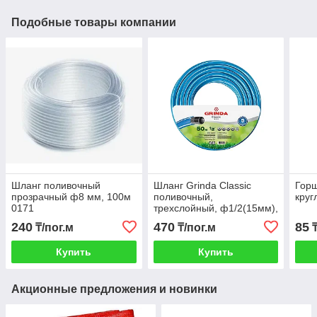
Подобные товары компании
Шланг поливочный
Шланг Grinda Classic
Горш
прозрачный ф8 мм, 100м
поливочный,
кру
0171
трехслойный, ф1/2(15мм),
50м 8-429001-1/2-50z02
240
470
85
₸/пог.м
₸/пог.м
Купить
Купить
Акционные предложения и новинки