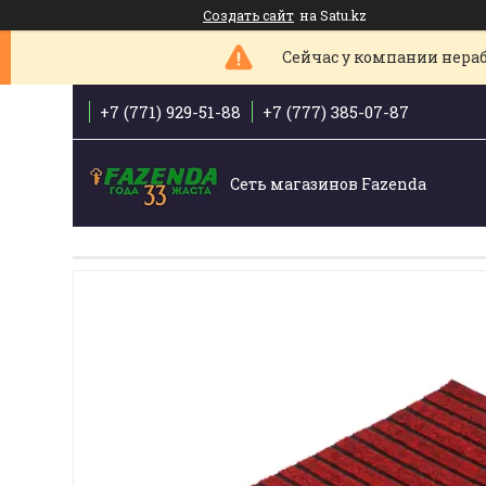
Создать сайт
на Satu.kz
Сейчас у компании нераб
+7 (771) 929-51-88
+7 (777) 385-07-87
Сеть магазинов Fazenda