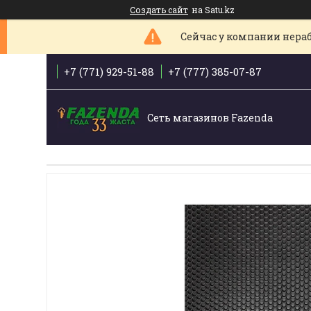
Создать сайт
на Satu.kz
Сейчас у компании нераб
+7 (771) 929-51-88
+7 (777) 385-07-87
Сеть магазинов Fazenda