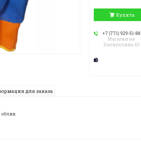
Купить
+7 (771) 929-51-88
Магазин на
Халиуллина 43
ормация для заказа
 облив.