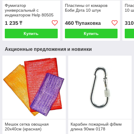
Фумигатор
Пластины от комаров
Плас
универсальный с
Бэби Дэта 10 штук
10 ш
индикатором Help 80505
1 235
460
310
₸
₸/упаковка
Купить
Купить
Акционные предложения и новинки
Мешок сетка овощная
Карабин пожарный ф8мм
20х40см (красная)
длина 90мм 0178