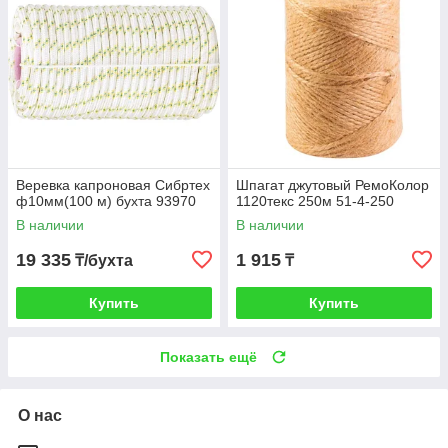
Веревка капроновая Сибртех
Шпагат джутовый РемоКолор
ф10мм(100 м) бухта 93970
1120текс 250м 51-4-250
В наличии
В наличии
19 335
1 915
₸/бухта
₸
Купить
Купить
Показать ещё
О нас