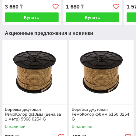
50-50
3 660
1 680
1 5
₸
₸
Купить
Купить
Акционные предложения и новинки
Веревка джутовая
Веревка джутовая
РемоКолор ф10мм (цена за
РемоКолор ф8мм 6150 0254
1 метр) 9968 0254 G
G
В наличии
В наличии