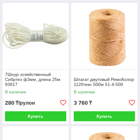
7Шнур хозяйственный
Сибртех ф3мм, длина 25м
Шпагат джутовый РемоКолор
93817
1120текс 500м 51-4-500
В наличии
В наличии
280
3 760
₸/рулон
₸
Купить
Купить