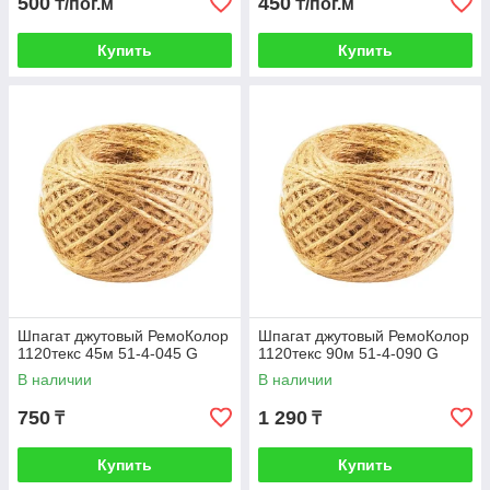
500
450
₸/пог.м
₸/пог.м
Купить
Купить
Шпагат джутовый РемоКолор
Шпагат джутовый РемоКолор
1120текс 45м 51-4-045 G
1120текс 90м 51-4-090 G
В наличии
В наличии
750
1 290
₸
₸
Купить
Купить