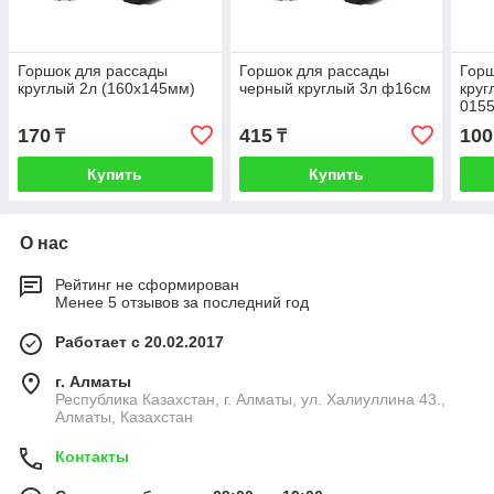
Горшок для рассады
Горшок для рассады
Горш
круглый 2л (160х145мм)
черный круглый 3л ф16см
круг
015
170
415
100
₸
₸
Купить
Купить
О нас
Рейтинг не сформирован
Менее 5 отзывов за последний год
Работает с 20.02.2017
г. Алматы
Республика Казахстан, г. Алматы, ул. Халиуллина 43.,
Алматы, Казахстан
Контакты