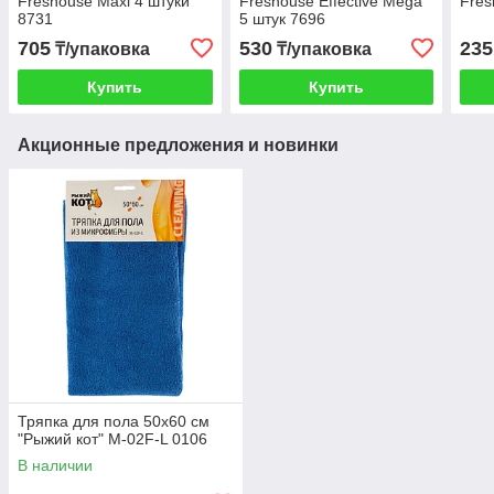
Freshouse Maxi 4 штуки
Freshouse Effective Mega
Fres
8731
5 штук 7696
705
530
235
₸/упаковка
₸/упаковка
Купить
Купить
Акционные предложения и новинки
Тряпка для пола 50х60 см
"Рыжий кот" M-02F-L 0106
В наличии