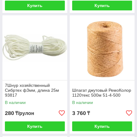
Купить
Купить
7Шнур хозяйственный
Сибртех ф3мм, длина 25м
Шпагат джутовый РемоКолор
93817
1120текс 500м 51-4-500
В наличии
В наличии
280
3 760
₸/рулон
₸
Купить
Купить