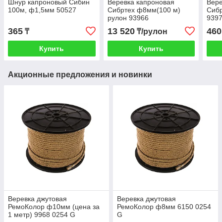
Шнур капроновый Сибин
Веревка капроновая
Вере
100м, ф1,5мм 50527
Сибртех ф8мм(100 м)
Сиб
рулон 93966
939
365
13 520
460
₸
₸/рулон
Купить
Купить
Акционные предложения и новинки
Веревка джутовая
Веревка джутовая
РемоКолор ф10мм (цена за
РемоКолор ф8мм 6150 0254
1 метр) 9968 0254 G
G