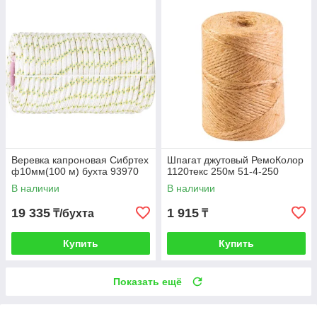
Веревка капроновая Сибртех
Шпагат джутовый РемоКолор
ф10мм(100 м) бухта 93970
1120текс 250м 51-4-250
В наличии
В наличии
19 335
1 915
₸/бухта
₸
Купить
Купить
Показать ещё