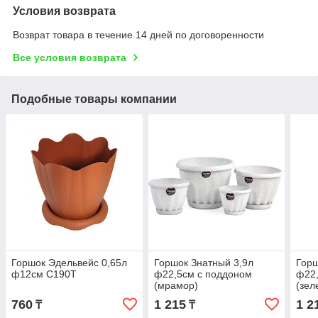
Условия возврата
Возврат товара в течение 14 дней по договоренности
Все условия возврата
Подобные товары компании
Горшок Эдельвейс 0,65л
Горшок Знатный 3,9л
Горш
ф12см С190Т
ф22,5см с поддоном
ф22,
(мрамор)
(зел
760
1 215
1 2
₸
₸