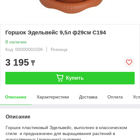
Горшок Эдельвейс 9,5л ф29см С194
В наличии
Код: 00000001506
Розница
3 195
₸
Купить
Описание
Характеристики
Доставка
Оплата
Усл
Описание
Горшок пластиковый Эдельвейс, выполнен в классическом
стиле и предназначен для выращивания растений в
искусственных (домашних) условиях.