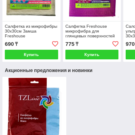
Салфетка из микрофибры
Салфетка Freshouse
Сал
30х30см Замша
микрофибра для
ульт
Freshouse
глянцевых поверхностей
30х
35х35 см, 1шт 0054
690
775
970
₸
₸
Купить
Купить
Акционные предложения и новинки