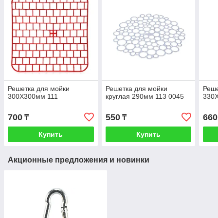
Решетка для мойки
Решетка для мойки
Реше
300Х300мм 111
круглая 290мм 113 0045
330
700
550
660
₸
₸
Купить
Купить
Акционные предложения и новинки