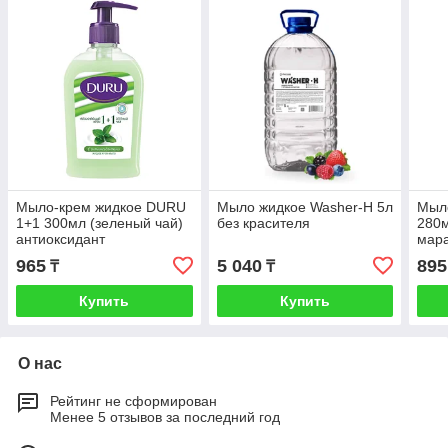
Мыло-крем жидкое DURU
Мыло жидкое Washer-H 5л
Мыло
1+1 300мл (зеленый чай)
без красителя
280
антиоксидант
мара
965
5 040
895
₸
₸
Купить
Купить
О нас
Рейтинг не сформирован
Менее 5 отзывов за последний год