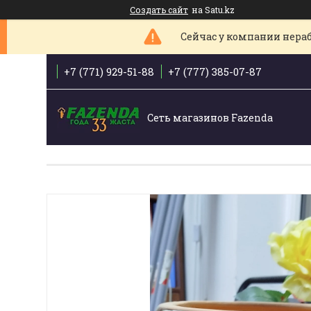
Создать сайт
на Satu.kz
Сейчас у компании нераб
+7 (771) 929-51-88
+7 (777) 385-07-87
Сеть магазинов Fazenda