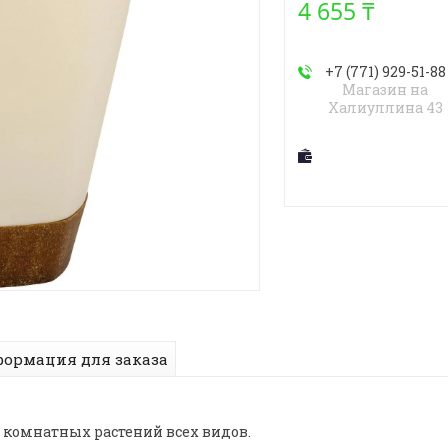
4 655 ₸
+7 (771) 929-51-88
Магазин на
Халиуллина 43
ормация для заказа
комнатных растений всех видов.