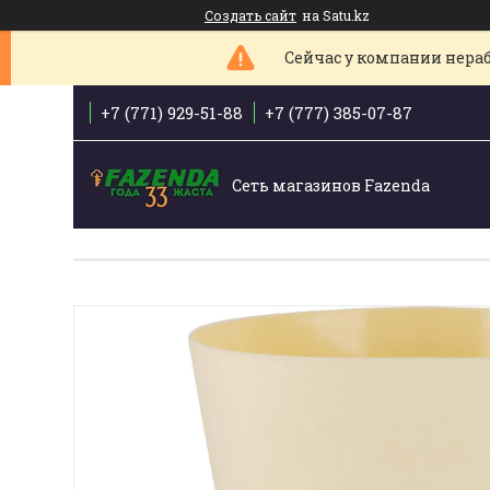
Создать сайт
на Satu.kz
Сейчас у компании нераб
+7 (771) 929-51-88
+7 (777) 385-07-87
Сеть магазинов Fazenda