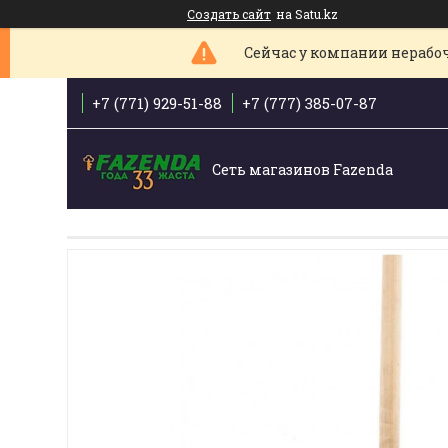
Создать сайт
на Satu.kz
Сейчас у компании нерабоче
+7 (771) 929-51-88
+7 (777) 385-07-87
Сеть магазинов Fazenda