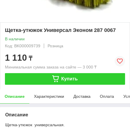
Щетка-утюжок Универсал Эконом 287 0067
В наличии
Код: BK000009739
Розница
1 110
₸
Минимальная сумма заказа на сайте — 3 000 ₸
Купить
Описание
Характеристики
Доставка
Оплата
Усл
Описание
Щетка-утюжок универсальная.