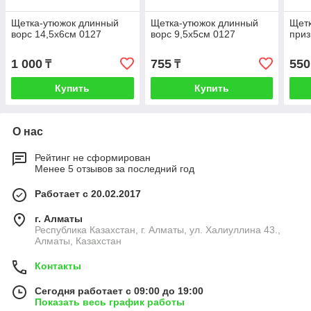
Щетка-утюжок длинный
Щетка-утюжок длинный
Щетк
ворс 14,5х6см 0127
ворс 9,5х5см 0127
приз
1 000
755
550
₸
₸
Купить
Купить
О нас
Рейтинг не сформирован
Менее 5 отзывов за последний год
Работает с 20.02.2017
г. Алматы
Республика Казахстан, г. Алматы, ул. Халиуллина 43.,
Алматы, Казахстан
Контакты
Сегодня работает с 09:00 до 19:00
Показать весь график работы