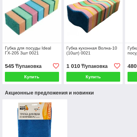
Губка для посуды Ideal
Губка кухонная Волна-10
Губк
ГХ-205 3шт 0021
(10шт) 0021
пос
545
1 010
480
₸/упаковка
₸/упаковка
Купить
Купить
Акционные предложения и новинки