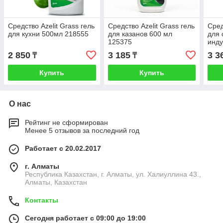
Средство Azelit Grass гель
Средство Azelit Grass гель
Сред
для кухни 500мл 218555
для казанов 600 мл
для 
125375
инду
мл
2 850
3 185
3 3
₸
₸
Купить
Купить
О нас
Рейтинг не сформирован
Менее 5 отзывов за последний год
Работает с 20.02.2017
г. Алматы
Республика Казахстан, г. Алматы, ул. Халиуллина 43.,
Алматы, Казахстан
Контакты
Сегодня работает с 09:00 до 19:00