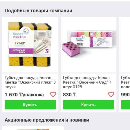
Подобные товары компании
Губка для посуды Белая
Губка для посуды Белая
Губк
Кветка "Океанский пляж" 3
Кветка " Весенний Сад" 7
Квет
штуки
штук 0128
поле
1 670
830
990
₸/упаковка
₸
Купить
Купить
Акционные предложения и новинки