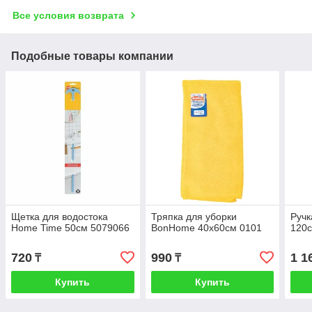
Все условия возврата
Подобные товары компании
Щетка для водостока
Тряпка для уборки
Ручк
Home Time 50см 5079066
BonHome 40х60см 0101
120с
720
990
1 1
₸
₸
Купить
Купить