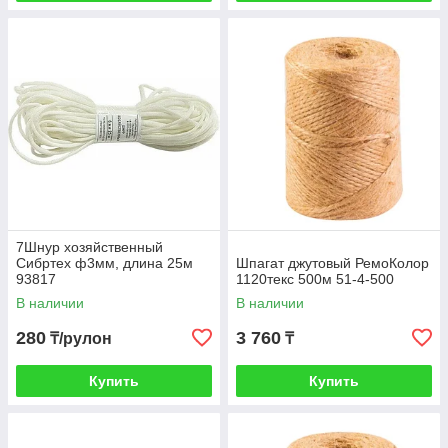
7Шнур хозяйственный
Сибртех ф3мм, длина 25м
Шпагат джутовый РемоКолор
93817
1120текс 500м 51-4-500
В наличии
В наличии
280
3 760
₸/рулон
₸
Купить
Купить