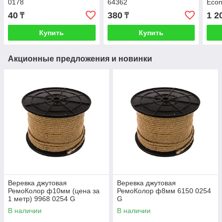
0178
64362
Econ
40
380
1 2
₸
₸
Купить
Купить
Акционные предложения и новинки
Веревка джутовая
Веревка джутовая
РемоКолор ф10мм (цена за
РемоКолор ф8мм 6150 0254
1 метр) 9968 0254 G
G
В наличии
В наличии