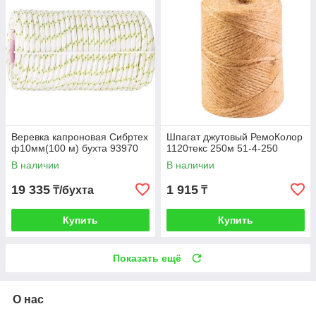
Веревка капроновая Сибртех
Шпагат джутовый РемоКолор
ф10мм(100 м) бухта 93970
1120текс 250м 51-4-250
В наличии
В наличии
19 335
1 915
₸/бухта
₸
Купить
Купить
Показать ещё
О нас