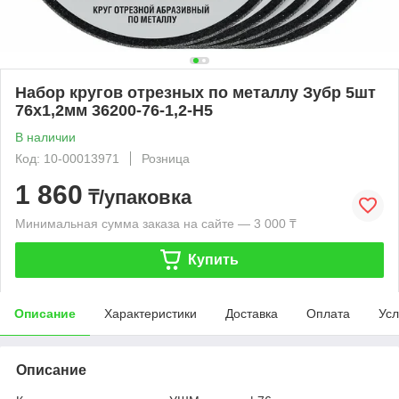
Набор кругов отрезных по металлу Зубр 5шт
76х1,2мм 36200-76-1,2-Н5
В наличии
Код: 10-00013971
Розница
1 860
₸/упаковка
Минимальная сумма заказа на сайте — 3 000 ₸
Купить
Описание
Характеристики
Доставка
Оплата
Усл
Описание